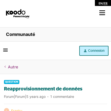
EN
/
FR
Magasiner
Communauté
Libre service
Connexion
Aide
Autre
QUESTION
Reapprovisionnement de données
Forum|Forum|5 years ago
1 commentaire
Franky
F