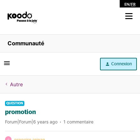
EN
/
FR
Magasiner
Communauté
Libre service
Connexion
Aide
Autre
QUESTION
promotion
Forum|Forum|6 years ago
1 commentaire
gregoire rejean
G