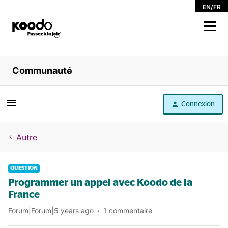
EN
/
FR
Magasiner
Communauté
Libre service
Connexion
Aide
Autre
QUESTION
Programmer un appel avec Koodo de la
France
Forum|Forum|5 years ago
1 commentaire