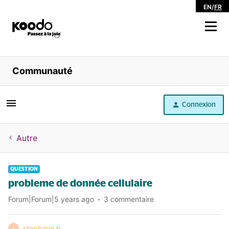
EN
/
FR
Magasiner
Communauté
Libre service
Connexion
Aide
Autre
QUESTION
probleme de donnée cellulaire
Forum|Forum|5 years ago
3 commentaire
stephane b.
S