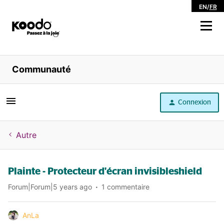
EN
/
FR
Magasiner
Communauté
Libre service
Connexion
Aide
Autre
Plainte - Protecteur d'écran invisibleshield
Forum|Forum|5 years ago
1 commentaire
AnLa