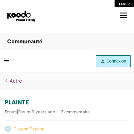
EN
/
FR
Magasiner
Communauté
Libre service
Connexion
Aide
Autre
PLAINTE
Forum|Forum|9 years ago
2 commentaire
Clayton Patoine
C