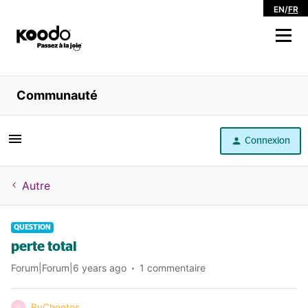
EN
/
FR
Magasiner
Communauté
Libre service
Connexion
Aide
Autre
QUESTION
perte total
Forum|Forum|6 years ago
1 commentaire
ByCheetos
B