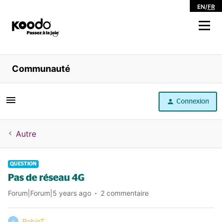
EN
/
FR
Magasiner
Communauté
Libre service
Connexion
Aide
Autre
QUESTION
Pas de réseau 4G
Forum|Forum|5 years ago
2 commentaire
RobinT
R