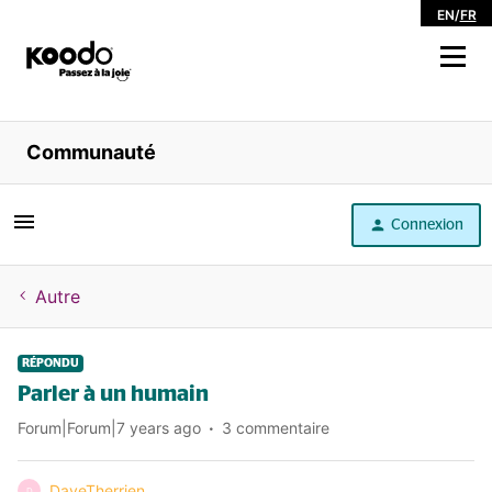
EN
/
FR
Magasiner
Communauté
Libre service
Connexion
Aide
Autre
RÉPONDU
Parler à un humain
Forum|Forum|7 years ago
3 commentaire
DaveTherrien
D