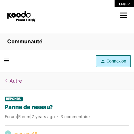
EN
/
FR
Magasiner
Communauté
Libre service
Connexion
Aide
Autre
RÉPONDU
Panne de reseau?
Forum|Forum|7 years ago
3 commentaire
cdarizona18
C