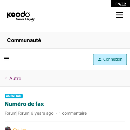
EN
/
FR
Magasiner
Communauté
Libre service
Connexion
Aide
Autre
QUESTION
Numéro de fax
Forum|Forum|6 years ago
1 commentaire
Guylee