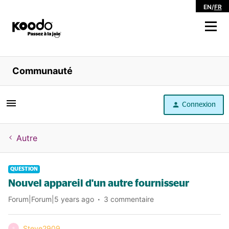
EN
/
FR
Magasiner
Communauté
Libre service
Connexion
Aide
Autre
QUESTION
Nouvel appareil d'un autre fournisseur
Forum|Forum|5 years ago
3 commentaire
Steve2909
S