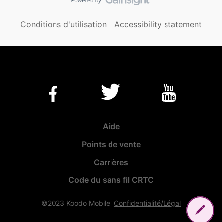
Conditions d'utilisation
Accessibility statement
Aide
Points de vente
Carrières
Code du sans fil CRTC
©2023 Koodo Mobile.
Confidentialité/Légal