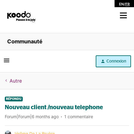
EN
/
FR
Magasiner
Communauté
Libre service
Connexion
Aide
Autre
RÉPONDU
Nouveau client /nouveau telephone
Forum|Forum|6 months ago
1 commentaire
Jérôme De La Bruère