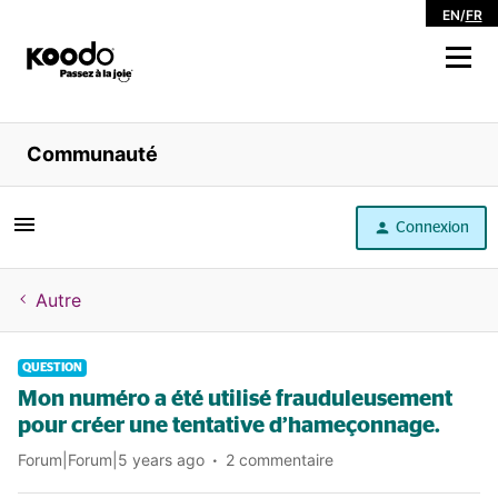
EN
/
FR
Magasiner
Communauté
Libre service
Connexion
Aide
Autre
QUESTION
Mon numéro a été utilisé frauduleusement
pour créer une tentative d’hameçonnage.
Forum|Forum|5 years ago
2 commentaire