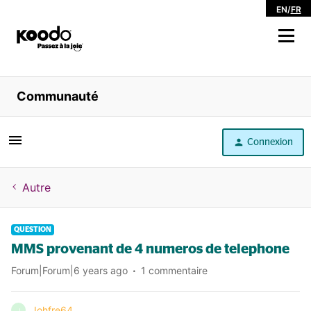
EN
/
FR
Magasiner
Communauté
Libre service
Connexion
Aide
Autre
QUESTION
MMS provenant de 4 numeros de telephone
Forum|Forum|6 years ago
1 commentaire
Johfre64
J