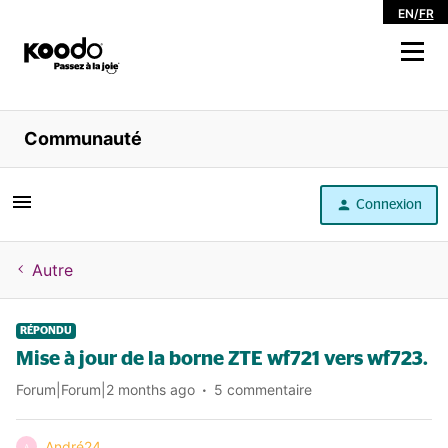
EN
/
FR
Magasiner
Communauté
Libre service
Connexion
Aide
Autre
RÉPONDU
Mise à jour de la borne ZTE wf721 vers wf723.
Forum|Forum|2 months ago
5 commentaire
André24
A