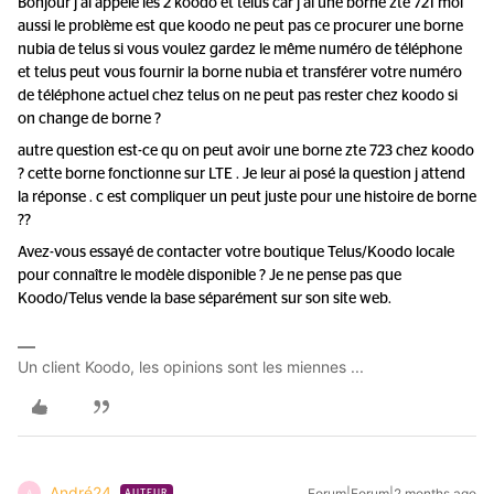
Bonjour j ai appelé les 2 koodo et telus car j ai une borne zte 721 moi
aussi le problème est que koodo ne peut pas ce procurer une borne
nubia de telus si vous voulez gardez le même numéro de téléphone
et telus peut vous fournir la borne nubia et transférer votre numéro
de téléphone actuel chez telus on ne peut pas rester chez koodo si
on change de borne ?
autre question est-ce qu on peut avoir une borne zte 723 chez koodo
? cette borne fonctionne sur LTE . Je leur ai posé la question j attend
la réponse . c est compliquer un peut juste pour une histoire de borne
??
Avez-vous essayé de contacter votre boutique Telus/Koodo locale
pour connaître le modèle disponible ? Je ne pense pas que
Koodo/Telus vende la base séparément sur son site web.
Un client Koodo, les opinions sont les miennes ...
André24
Forum|Forum|2 months ago
A
AUTEUR