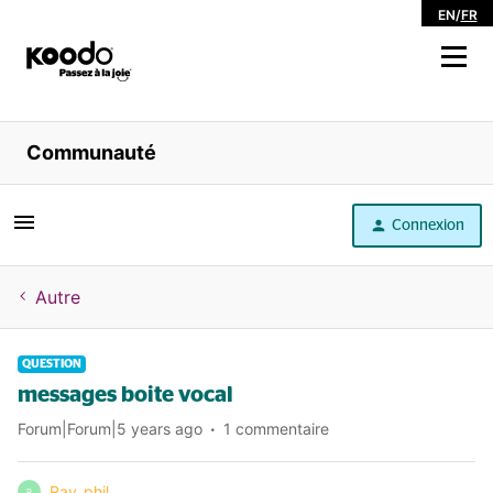
EN
/
FR
Magasiner
Communauté
Libre service
Connexion
Aide
Autre
QUESTION
messages boite vocal
Forum|Forum|5 years ago
1 commentaire
Ray_phil
R