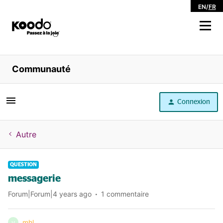
EN
/
FR
Magasiner
Communauté
Libre service
Connexion
Aide
Autre
QUESTION
messagerie
Forum|Forum|4 years ago
1 commentaire
mhl
M