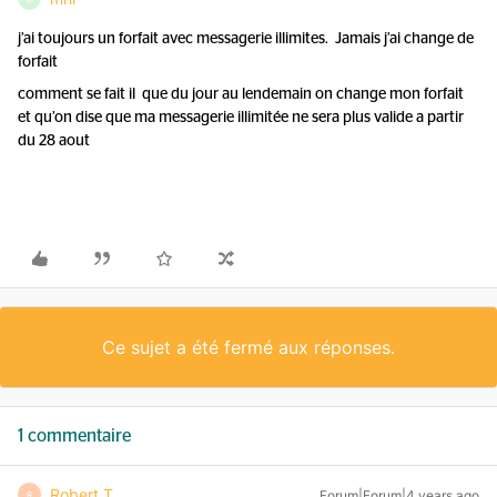
j’ai toujours un forfait avec messagerie illimites. Jamais j’ai change de
forfait
comment se fait il que du jour au lendemain on change mon forfait
et qu’on dise que ma messagerie illimitée ne sera plus valide a partir
du 28 aout
Ce sujet a été fermé aux réponses.
1 commentaire
Robert T
Forum|Forum|4 years ago
R