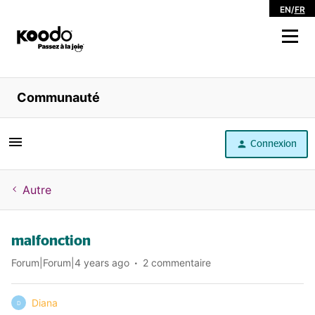
EN
/
FR
Magasiner
Communauté
Libre service
Connexion
Aide
Autre
malfonction
Forum|Forum|4 years ago
2 commentaire
Diana
D