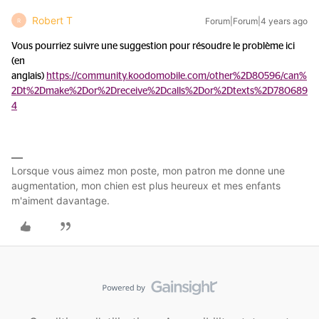
Robert T
Forum|Forum|4 years ago
R
Vous pourriez suivre une suggestion pour résoudre le problème ici
(en
anglais)
https://community.koodomobile.com/other%2D80596/can%
2Dt%2Dmake%2Dor%2Dreceive%2Dcalls%2Dor%2Dtexts%2D780689
4
Lorsque vous aimez mon poste, mon patron me donne une
augmentation, mon chien est plus heureux et mes enfants
m'aiment davantage.