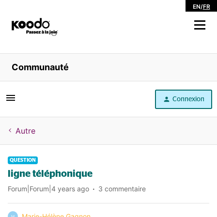
EN
/
FR
Magasiner
Communauté
Libre service
Connexion
Aide
Autre
QUESTION
ligne téléphonique
Forum|Forum|4 years ago
3 commentaire
Marie-Hélène Gagnon
M