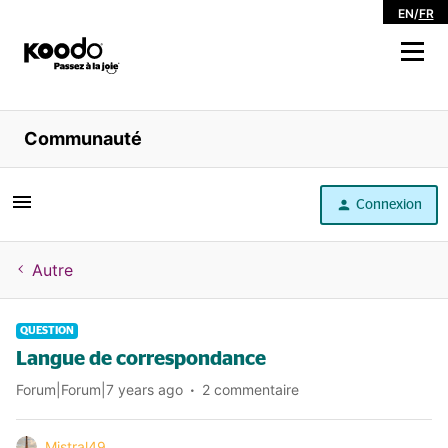
EN
/
FR
Magasiner
Communauté
Libre service
Connexion
Aide
Autre
QUESTION
Langue de correspondance
Forum|Forum|7 years ago
2 commentaire
Mistral49