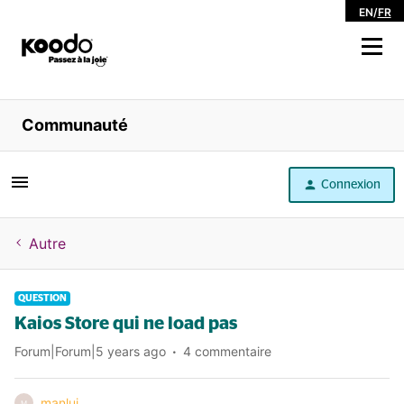
EN
/
FR
Magasiner
Communauté
Libre service
Connexion
Aide
Autre
QUESTION
Kaios Store qui ne load pas
Forum|Forum|5 years ago
4 commentaire
manlui
M