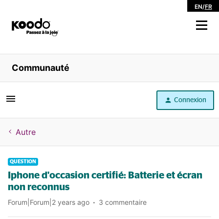
EN
/
FR
Magasiner
Communauté
Libre service
Connexion
Aide
Autre
QUESTION
Iphone d'occasion certifié: Batterie et écran
non reconnus
Forum|Forum|2 years ago
3 commentaire