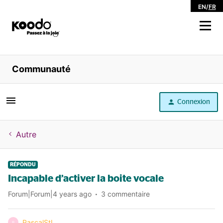
EN
/
FR
Magasiner
Communauté
Libre service
Connexion
Aide
Autre
RÉPONDU
Incapable d’activer la boite vocale
Forum|Forum|4 years ago
3 commentaire
PascalStL
P