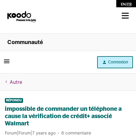
EN
/
FR
Magasiner
Communauté
Libre service
Connexion
Aide
Autre
RÉPONDU
impossible de commander un téléphone a
cause la vérification de crédit+ associé
Walmart
Forum|Forum|7 years ago
6 commentaire