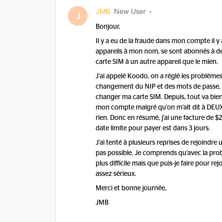
JMB
New User
J
Bonjour,
Il y a eu de la fraude dans mon compte il 
appareils à mon nom, se sont abonnés à des
carte SIM à un autre appareil que le mien.
J’ai appelé Koodo, on a réglé les problèmes 
changement du NIP et des mots de passe, re
changer ma carte SIM. Depuis, tout va bien 
mon compte malgré qu’on m’ait dit à DEUX r
rien. Donc en résumé, j’ai une facture de
date limite pour payer est dans 3 jours.
J’ai tenté à plusieurs reprises de rejoindr
pas possible. Je comprends qu’avec la prob
plus difficile mais que puis-je faire pour r
assez sérieux.
Merci et bonne journée,
JMB