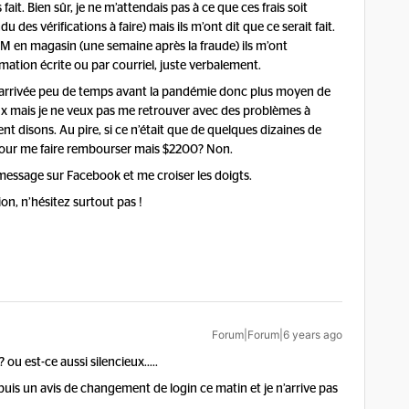
fait. Bien sûr, je ne m’attendais pas à ce que ces frais soit
des vérifications à faire) mais ils m’ont dit que ce serait fait.
SIM en magasin (une semaine après la fraude) ils m’ont
rmation écrite ou par courriel, juste verbalement.
arrivée peu de temps avant la pandémie donc plus moyen de
mieux mais je ne veux pas me retrouver avec des problèmes à
t disons. Au pire, si ce n’était que de quelques dizaines de
 pour me faire rembourser mais $2200? Non.
message sur Facebook et me croiser les doigts.
on, n’hésitez surtout pas !
Forum|Forum|6 years ago
ou est-ce aussi silencieux…..
is un avis de changement de login ce matin et je n’arrive pas