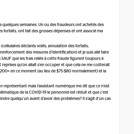
y a quelques semaines. Un ou des fraudeurs ont achetés des
 forfaits, ont fait des grosses dépenses et ont associé ma
(cellulaires déclarés volés, annulation des forfaits,
nforcement des mesures d’identification) et je suis allé faire
SAUF que les frais reliés à cette fraude figurent toujours à
eprises qu’on allait s’en occuper et que cela ne me coûterait
 $2200+ en ce moment (au lieu de $75-$80 normalement) et la
e un représentant mais l’assistant numérique me dit que ce n’est
lématique de la COVID-19 le personnel est réduit et que c’est
ejoindre quelqu’un avant d’avoir des problèmes? Il s’agit d’un cas