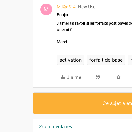
MtlQc514
New User
M
Bonjour,
J’aimerais savoir si les forfaits post payés
un ami ?
Merci
activation
forfait de base
J'aime
Ce sujet a é
2 commentaires