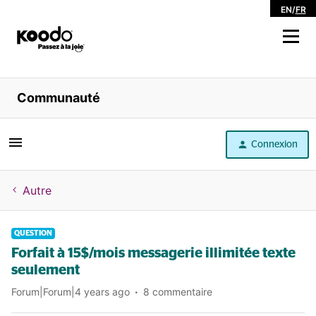
EN
/
FR
Magasiner
Communauté
Libre service
Connexion
Aide
Autre
QUESTION
Forfait à 15$/mois messagerie illimitée texte
seulement
Forum|Forum|4 years ago
8 commentaire