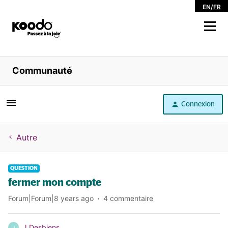
EN
/
FR
Magasiner
Communauté
Libre service
Connexion
Aide
Autre
QUESTION
fermer mon compte
Forum|Forum|8 years ago
4 commentaire
J Desbiens
J