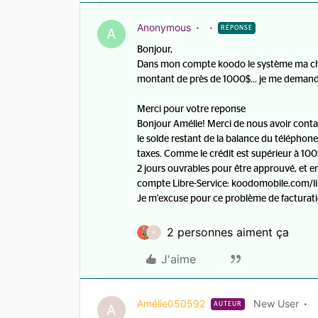
Anonymous
RÉPONSE
A
Bonjour,
Dans mon compte koodo le système ma ch
montant de près de 1000$... je me demandais 
Merci pour votre reponse
Bonjour Amélie! Merci de nous avoir contact
le solde restant de la balance du téléphone.
taxes. Comme le crédit est supérieur à 100$
2 jours ouvrables pour être approuvé, et e
compte Libre-Service: koodomobile.com/li
Je m'excuse pour ce problème de facturati
2 personnes aiment ça
A
J'aime
Amélie050592
New User
AUTEUR
A