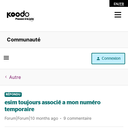
EN
/
FR
Magasiner
Communauté
Libre service
Connexion
Aide
Autre
RÉPONDU
esim toujours associé a mon numéro
temporaire
Forum|Forum|10 months ago
9 commentaire