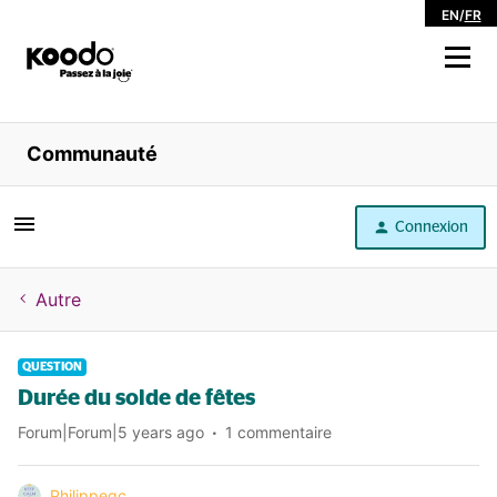
EN
/
FR
Magasiner
Communauté
Libre service
Connexion
Aide
Autre
QUESTION
Durée du solde de fêtes
Forum|Forum|5 years ago
1 commentaire
Philippeqc