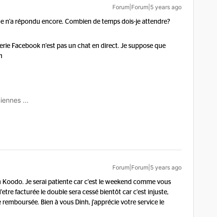
Forum|Forum|5 years ago
ne n'a répondu encore. Combien de temps dois-je attendre?
erie Facebook n'est pas un chat en direct. Je suppose que
n
iennes ...
Forum|Forum|5 years ago
 Koodo. Je serai patiente car c'est le weekend comme vous
d'etre facturée le double sera cessé bientôt car c'est injuste,
e remboursée. Bien à vous Dinh, j'apprécie votre service le