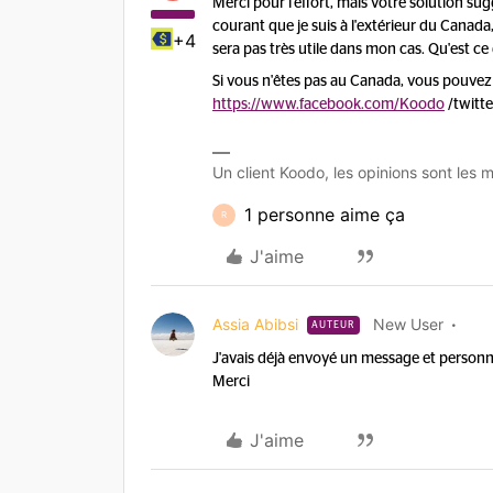
Merci pour l'effort, mais votre solution sug
courant que je suis à l'extérieur du Cana
+4
sera pas très utile dans mon cas. Qu'est 
Si vous n'êtes pas au Canada, vous pouvez
https://www.facebook.com/Koodo
/twitte
Un client Koodo, les opinions sont les m
1 personne aime ça
R
J'aime
Assia Abibsi
New User
AUTEUR
J'avais déjà envoyé un message et person
Merci
J'aime