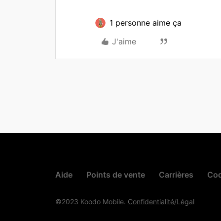
1 personne aime ça
J'aime
Aide
Points de vente
Carrières
Cod
©2023 Koodo Mobile.
Confidentialité/Légal