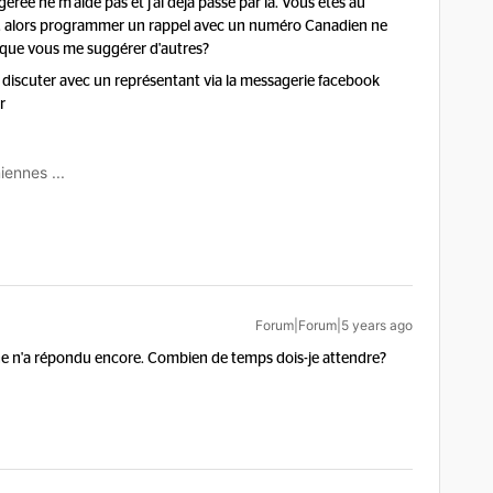
gérée ne m'aide pas et j'ai déjà passé par là. Vous êtes au
da, alors programmer un rappel avec un numéro Canadien ne
ce que vous me suggérer d'autres?
 discuter avec un représentant via la messagerie facebook
r
iennes ...
Forum|Forum|5 years ago
ne n'a répondu encore. Combien de temps dois-je attendre?