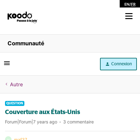
EN
/
FR
Magasiner
Communauté
Libre service
Connexion
Aide
Autre
QUESTION
Couverture aux États-Unis
Forum|Forum|7 years ago
3 commentaire
maf37
M