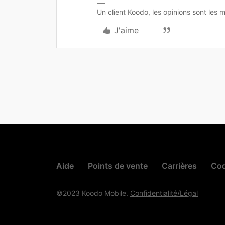
Un client Koodo, les opinions sont les m
J'aime
Aide
Points de vente
Carrières
Cod
©2023 Koodo Mobile.
Confidentialité/Légal