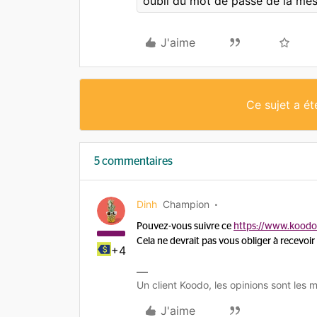
oubli du mot de passe de la mes
J'aime
Ce sujet a é
5 commentaires
Dinh
Champion
Pouvez-vous suivre ce
https://www.koodom
Cela ne devrait pas vous obliger à recevoi
+4
Un client Koodo, les opinions sont les m
J'aime