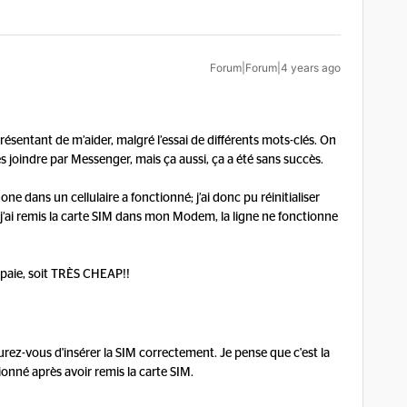
Forum|Forum|4 years ago
ésentant de m’aider, malgré l’essai de différents mots-clés. On
es joindre par Messenger, mais ça aussi, ça a été sans succès.
ne dans un cellulaire a fonctionné; j’ai donc pu réinitialiser
’ai remis la carte SIM dans mon Modem, la ligne ne fonctionne
n paie, soit TRÈS CHEAP!!
surez-vous d'insérer la SIM correctement. Je pense que c'est la
tionné après avoir remis la carte SIM.