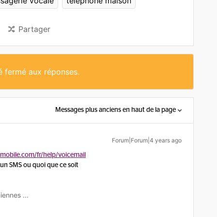
sagerie vocale
téléphone maison
Partager
té fermé aux réponses.
Messages plus anciens en haut de la page
Forum|Forum|4 years ago
obile.com/fr/help/voicemail
r un SMS ou quoi que ce soit
iennes ...