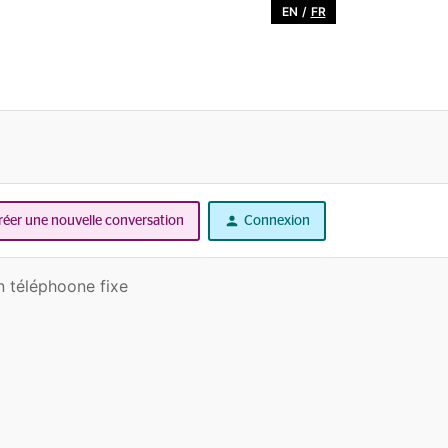
EN
/
FR
réer une nouvelle conversation
Connexion
n téléphoone fixe