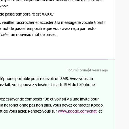
voyé à votre téléphone. Veuillez accéder à nouveau à votre
passe.
t de passe temporaire est XXXX."
, veuillez raccrocher et accéder à la messagerie vocale à partir
e mot de passe temporaire que vous avez reçu par texto.
ur créer un nouveau mot de passe.
Forum|Forum|4 years ago
éléphone portable pour recevoir un SMS. Avez-vous un
iez fait, vous pouvez y insérer la carte SIM du téléphone
z essayer de composer *98 et voir s'il y a une invite pour
cela ne fonctionne pas non plus, vous devez contacter Koodo
t de vous aider. Rendez-vous sur
www.koodo.com/chat
et