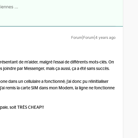
iennes ...
Forum|Forum|4 years ago
ésentant de m’aider, malgré l’essai de différents mots-clés. On
es joindre par Messenger, mais ça aussi, ça a été sans succès.
ne dans un cellulaire a fonctionné; j’ai donc pu réinitialiser
’ai remis la carte SIM dans mon Modem, la ligne ne fonctionne
n paie, soit TRÈS CHEAP!!