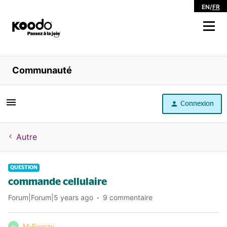
EN
/
FR
Magasiner
Communauté
Libre service
Connexion
Aide
Autre
QUESTION
commande cellulaire
Forum|Forum|5 years ago
9 commentaire
M-Everay
M