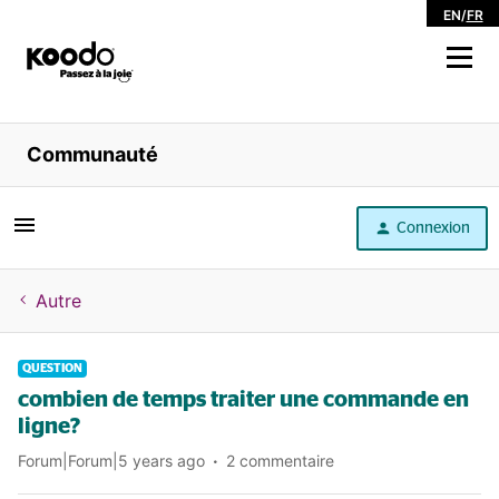
EN
/
FR
Magasiner
Communauté
Libre service
Connexion
Aide
Autre
QUESTION
combien de temps traiter une commande en
ligne?
Forum|Forum|5 years ago
2 commentaire