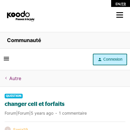
EN
/
FR
Magasiner
Communauté
Libre service
Connexion
Aide
Autre
QUESTION
changer cell et forfaits
Forum|Forum|5 years ago
1 commentaire
Sonia19
S