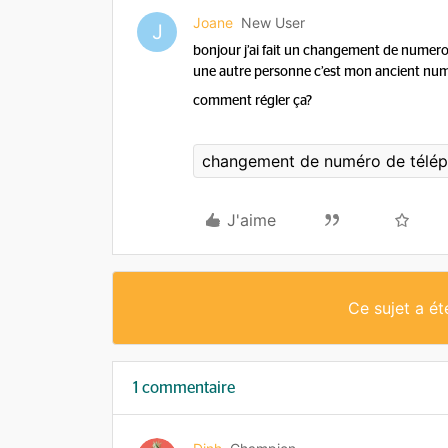
Joane
New User
J
bonjour j’ai fait un changement de numero
une autre personne c’est mon ancient num
comment régler ça?
changement de numéro de télé
J'aime
Ce sujet a é
1 commentaire