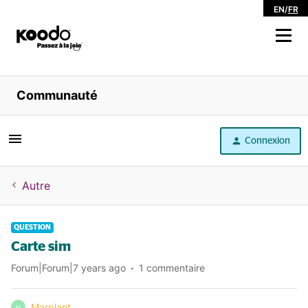
EN
/
FR
Magasiner
Communauté
Libre service
Connexion
Aide
Autre
QUESTION
Carte sim
Forum|Forum|7 years ago
1 commentaire
Marplant
M