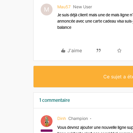
Mau57
New User
M
Je suis déjà client mais une de mais ligne n'
annoncée avec une carte cadeau visa suis-je
balance
J'aime
Ce sujet a é
1 commentaire
Dinh
Champion
Vous devrez ajouter une nouvelle ligne su