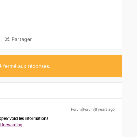
Partager
té fermé aux réponses.
Forum|Forum|6 years ago
pel? voici les informations
l-forwarding