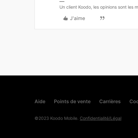
Un client Koodo, les opinions sont les m
J'aime
Aide
Points de vente
Carrières
Cod
©2023 Koodo Mobile.
Confidentialité/Légal