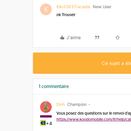
Kiki3363Tracadie
New User
K
ok Trouver
J'aime
Ce sujet a é
1 commentaire
Dinh
Champion
Vous posez des questions sur le renvoi d'ap
https://www.koodomobile.com/fr/help/cal
+4