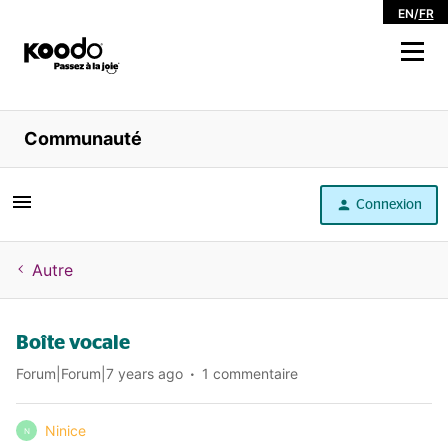
EN
/
FR
Magasiner
Communauté
Libre service
Connexion
Aide
Autre
Boîte vocale
Forum|Forum|7 years ago
1 commentaire
Ninice
N