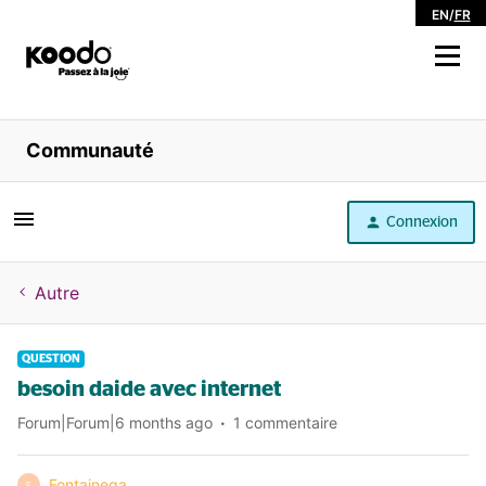
EN
/
FR
Magasiner
Communauté
Libre service
Connexion
Aide
Autre
QUESTION
besoin daide avec internet
Forum|Forum|6 months ago
1 commentaire
Fontainega
F