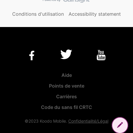
Conditions d'utilisation
Accessibility statement
Aide
Points de vente
Carrières
Code du sans fil CRTC
©2023 Koodo Mobile.
Confidentialité/Légal