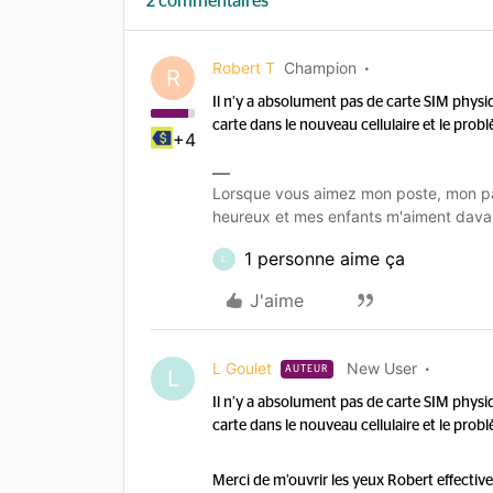
2 commentaires
Robert T
Champion
R
Il n’y a absolument pas de carte SIM physiqu
carte dans le nouveau cellulaire et le prob
+4
Lorsque vous aimez mon poste, mon pa
heureux et mes enfants m'aiment dava
1 personne aime ça
L
J'aime
L Goulet
New User
AUTEUR
L
Il n’y a absolument pas de carte SIM physiqu
carte dans le nouveau cellulaire et le prob
Merci de m’ouvrir les yeux Robert effectiv