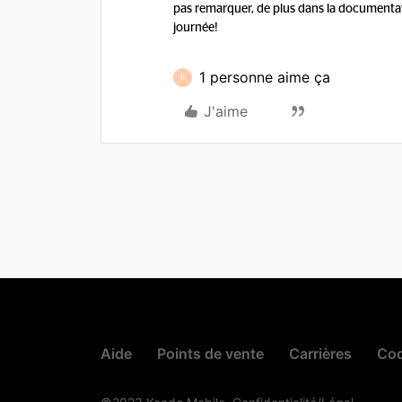
pas remarquer, de plus dans la documentat
journée!
1 personne aime ça
R
J'aime
Aide
Points de vente
Carrières
Cod