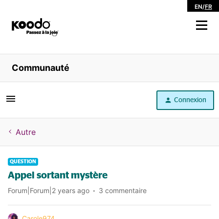
EN
/
FR
Magasiner
Communauté
Libre service
Connexion
Aide
Autre
QUESTION
Appel sortant mystère
Forum|Forum|2 years ago
3 commentaire
Carole974