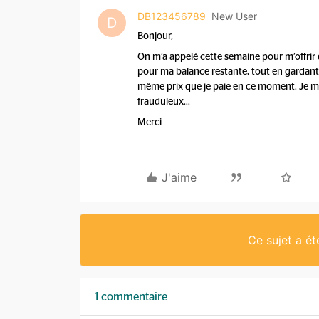
DB123456789
New User
D
Bonjour,
On m’a appelé cette semaine pour m’offrir
pour ma balance restante, tout en gardant
même prix que je paie en ce moment. Je me d
frauduleux…
Merci
J'aime
Ce sujet a é
1 commentaire