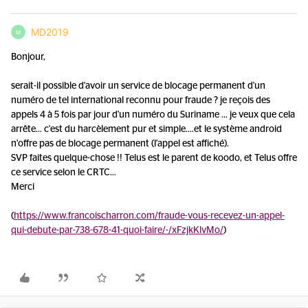
MD2019
M
Bonjour,
serait-il possible d'avoir un service de blocage permanent d'un
numéro de tel international reconnu pour fraude ? je reçois des
appels 4 à 5 fois par jour d'un numéro du Suriname ... je veux que cela
arrête... c'est du harcèlement pur et simple....et le système android
n'offre pas de blocage permanent (l'appel est affiché).
SVP faites quelque-chose !! Telus est le parent de koodo, et Telus offre
ce service selon le CRTC...
Merci
(
https://www.francoischarron.com/fraude-vous-recevez-un-appel-
qui-debute-par-738-678-41-quoi-faire/-/xFzjkKlvMo/
)