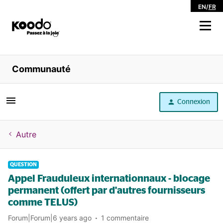
EN
/
FR
Magasiner
Communauté
Libre service
Connexion
Aide
Autre
QUESTION
Appel Frauduleux internationnaux - blocage
permanent (offert par d'autres fournisseurs
comme TELUS)
Forum|Forum|6 years ago
1 commentaire