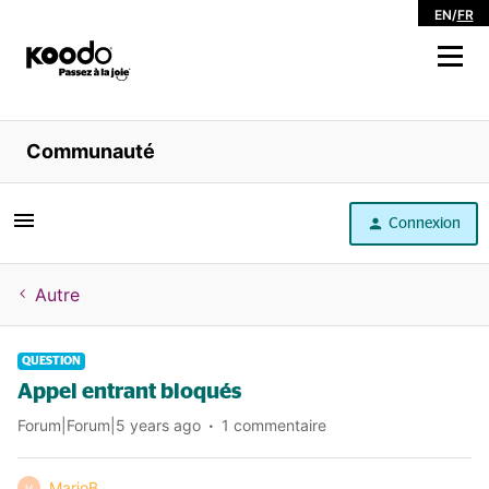
EN
/
FR
Magasiner
Communauté
Libre service
Connexion
Aide
Autre
QUESTION
Appel entrant bloqués
Forum|Forum|5 years ago
1 commentaire
MarioB
M