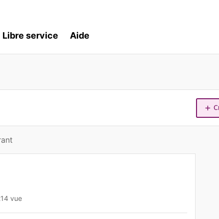
Libre service
Aide
C
rant
214 vue