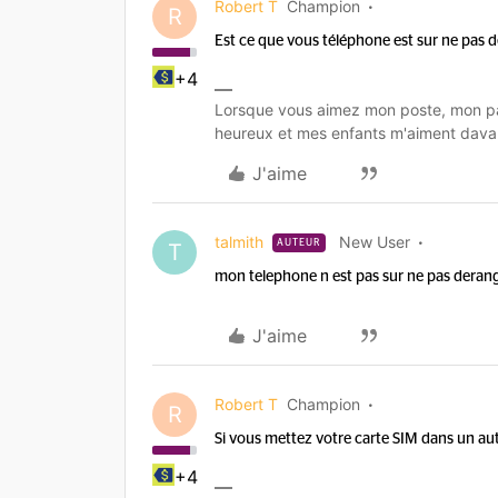
Robert T
Champion
R
Est ce que vous téléphone est sur ne pas 
+4
Lorsque vous aimez mon poste, mon pa
heureux et mes enfants m'aiment dava
J'aime
talmith
New User
AUTEUR
T
mon telephone n est pas sur ne pas deran
J'aime
Robert T
Champion
R
Si vous mettez votre carte SIM dans un aut
+4