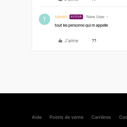
talmith
New User
AUTEUR
T
tout les personne qui m appelle
J'aime
Aide
Points de vente
Carrières
Cod